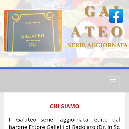
G A L
A T E O
SERIE AGGIORNATA
Toggle
navigati
CHI SIAMO
Il Galateo serie -aggiornata, edito dal
barone Ettore Gallelli di Badolato (Dr. in Sc.