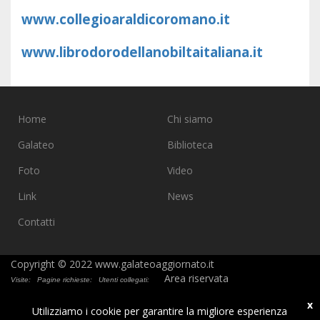
www.collegioaraldicoromano.it
www.librodorodellanobiltaitaliana.it
Home
Chi siamo
Galateo
Biblioteca
Foto
Video
Link
News
Contatti
Copyright © 2022 www.galateoaggiornato.it
Area riservata
Visite:
Pagine richieste:
Utenti collegati:
x
Utilizziamo i cookie per garantire la migliore esperienza